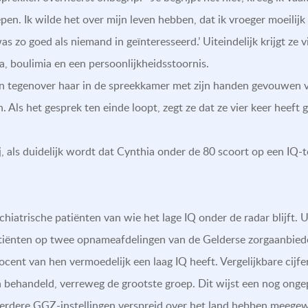
epen. Ik wilde het over mijn leven hebben, dat ik vroeger moeil
 zo goed als niemand in geïnteresseerd.’ Uiteindelijk krijgt ze vi
ia, boulimia en een persoonlijkheidsstoornis.
n tegenover haar in de spreekkamer met zijn handen gevouwen voor
. Als het gesprek ten einde loopt, zegt ze dat ze vier keer heeft 
j, als duidelijk wordt dat Cynthia onder de 80 scoort op een IQ-t
ychiatrische patiënten van wie het lage IQ onder de radar blijft.
atiënten op twee opnameafdelingen van de Gelderse zorgaanbie
procent van hen vermoedelijk een laag IQ heeft. Vergelijkbare cijf
n behandeld, verreweg de grootste groep. Dit wijst een nog ongep
rdere GGZ-instellingen verspreid over het land hebben meegew