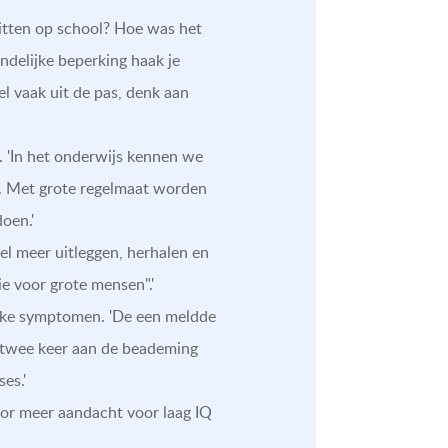
 zitten op school? Hoe was het
ndelijke beperking haak je
l vaak uit de pas, denk aan
. 'In het onderwijs kennen we
ll. Met grote regelmaat worden
oen.'
veel meer uitleggen, herhalen en
e voor grote mensen".'
ijke symptomen. 'De een meldde
s twee keer aan de beademing
es.'
voor meer aandacht voor laag IQ