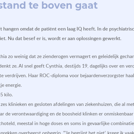
rstand te boven gaat
ijft hangen omdat de patiënt een laag IQ heeft. In de psychiatr
et. Nu dat besef er is, wordt er aan oplossingen gewerkt.
hia zo weinig dat ze zienderogen vermagert en geleidelijk gechar
denkt ze. Al snel geeft Cynthia, destijds 19, dagelijks over en ver
e verdrijven. Haar ROC-diploma voor bejaardenverzorgster haa
je energie.
5 kilo.
zes klinieken en gesloten afdelingen van ziekenhuizen, die al met 
aar de verontwaardiging en de boosheid klinken er onmiskenbaar 
choteld, meestal in hoge doses en soms in gevaarlijke combinaties,
rekken overheerst onbegrip. ’”Je begrijpt het niet’, kreeg ik vaak 