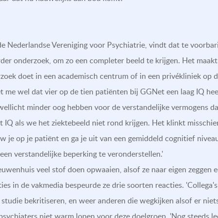
e Nederlandse Vereniging voor Psychiatrie, vindt dat te voorba
erder onderzoek, om zo een completer beeld te krijgen. Het maakt
erzoek doet in een academisch centrum of in een privékliniek op de
t me wel dat vier op de tien patiënten bij GGNet een laag IQ heef
ellicht minder oog hebben voor de verstandelijke vermogens da
IQ als we het ziektebeeld niet rond krijgen. Het klinkt misschien
w je op je patiënt en ga je uit van een gemiddeld cognitief nivea
een verstandelijke beperking te veronderstellen.'
uwenhuis veel stof doen opwaaien, alsof ze naar eigen zeggen e
es in de vakmedia bespeurde ze drie soorten reacties. 'Collega's
studie bekritiseren, en weer anderen die wegkijken alsof er niets
psychiaters niet warm lopen voor deze doelgroep. 'Nog steeds le