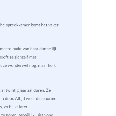
ische spreekkamer komt het vaker
meerd raakt van haar dunne lijf.
dooft ze zichzelf met
lt ze wonderwel nog, maar kort
al twintig jaar zal duren. Ze
in door. Altijd weer die enorme
 zo blijkt later.
te horen, terwijl ik juist vond