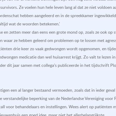
 survivors. Ze voelen hun hele leven lang al dat ze niet voldoen 
ordenschat hebben aangeleerd en in de spreekkamer ingewikkelde
altijd wat de woorden betekenen.'
 en zetten meer dan eens een grote mond op, zoals ze ook op str
n waar ze hebben geleerd om problemen op te lossen met agressi
iënten drie keer zo vaak gedwongen wordt opgenomen, en tijden
edwongen medicatie dan wel huisarrest krijgt. Zo valt te lezen in
er dit jaar samen met collega's publiceerde in het tijdschrift Pl
igen een al langer bestaand vermoeden, zoals dat in ieder geval 
te verstandelijke beperking van de Nederlandse Vereniging voor Ps
ll voor behandelaars en instellingen. Wees alert op patiënten m
ieuwenhuis een goed idee, maar niet het allerbelangrijkste.