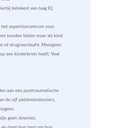
ierbij betekent een laag IQ
an het expertisecentrum voor
ven konden leiden maar als kind
ren of drugsverslaafd. Menigeen
op een kinderbrein heeft. Veel
jden aan een posttraumatische
an de vijf patiëntendossiers,
mogens.
 zijn geen downies.
rk en doen hun best om hun