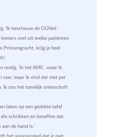
rig. 'Ik beschouw de GGNet-
 immers veel uit welke patiënten
 Prinsengracht, krijg je heel
t.'
n nodig. 'In het AMC, waar ik
 raar, maar ik vind dat niet per
u. Ik zou het tamelijk onbeschoft
en laken op een gedekte tafel
 die schrikken en beseffen dat
 aan de hand is.'
eft het vooroordeel dat je met