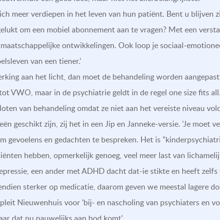
zich meer verdiepen in het leven van hun patiënt. Bent u blijven
 gelukt om een mobiel abonnement aan te vragen? Met een versta
 maatschappelijke ontwikkelingen. Ook loop je sociaal-emotionee
sleven van een tiener.'
rking aan het licht, dan moet de behandeling worden aangepast
t VWO, maar in de psychiatrie geldt in de regel one size fits a
loten van behandeling omdat ze niet aan het vereiste niveau vold
eën geschikt zijn, zij het in een Jip en Janneke-versie. 'Je moet 
gevoelens en gedachten te bespreken. Het is "kinderpsychiatri
iënten hebben, opmerkelijk genoeg, veel meer last van lichamel
depressie, een ander met ADHD dacht dat-ie stikte en heeft zelf
ndien sterker op medicatie, daarom geven we meestal lagere dos
 pleit Nieuwenhuis voor 'bij- en nascholing van psychiaters en 
waar dat nu nauwelijks aan bod komt'.