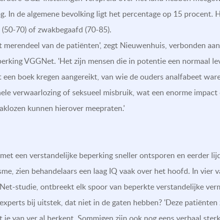
g. In de algemene bevolking ligt het percentage op 15 procent. H
t (50-70) of zwakbegaafd (70-85).
 het merendeel van de patiënten', zegt Nieuwenhuis, verbonden a
eperking VGGNet. 'Het zijn mensen die in potentie een normaal le
oit een boek kregen aangereikt, van wie de ouders analfabeet wa
ele verwaarlozing of seksueel misbruik, wat een enorme impact 
aklozen kunnen hierover meepraten.'
met een verstandelijke beperking sneller ontsporen en eerder li
sme, zien behandelaars een laag IQ vaak over het hoofd. In vier v
et-studie, ontbreekt elk spoor van beperkte verstandelijke ver
experts bij uitstek, dat niet in de gaten hebben? 'Deze patiënten
t je van ver al herkent. Sommigen zijn ook nog eens verbaal ste