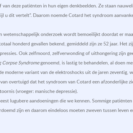
of van deze patiënten in hun eigen denkbeelden. Ze staan nauwel
rwijl u dit vertelt”. Daarom noemde Cotard het syndroom aanvanke
en wetenschappelijk onderzoek wordt bemoeilijkt doordat er maa
n totaal honderd gevallen bekend, gemiddeld zijn ze 52 jaar. Het 
pressies. Ook zelfmoord, zelfverwonding of uithongering zijn ge
g Corpse Syndrome
genoemd, is lastig te behandelen, al doen 
 de moderne variant van de elektroshocks uit de jaren zeventig, 
ns van overtuigd dat het syndroom van Cotard een afzonderlijke z
stoornis (vroeger: manische depressie).
eest lugubere aandoeningen die we kennen. Sommige patiënten ge
verdoemd zijn en daarom eindeloos moeten zweven tussen leven 