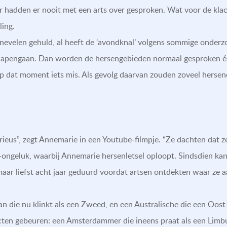
aar hadden er nooit met een arts over gesproken. Wat voor de kla
ing.
 nevelen gehuld, al heeft de ‘avondknal’ volgens sommige onder
lapengaan. Dan worden de hersengebieden normaal gesproken éé
op dat moment iets mis. Als gevolg daarvan zouden zoveel hersenc
ieus”, zegt Annemarie in een Youtube-filmpje. “Ze dachten dat z
ongeluk, waarbij Annemarie hersenletsel oploopt. Sindsdien kan
maar liefst acht jaar geduurd voordat artsen ontdekten waar ze a
 die nu klinkt als een Zweed, en een Australische die een Oost
cten gebeuren: een Amsterdammer die ineens praat als een Limbu