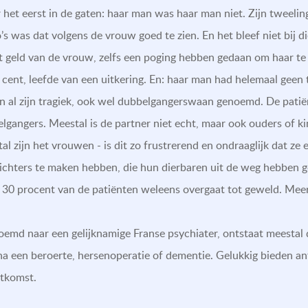
het eerst in de gaten: haar man was haar man niet. Zijn tweeling
 was dat volgens de vrouw goed te zien. En het bleef niet bij d
t geld van de vrouw, zelfs een poging hebben gedaan om haar te 
 cent, leefde van een uitkering. En: haar man had helemaal geen 
n al zijn tragiek, ook wel dubbelgangerswaan genoemd. De patië
lgangers. Meestal is de partner niet echt, maar ook ouders of k
 zijn het vrouwen - is dit zo frustrerend en ondraaglijk dat ze 
lichters te maken hebben, die hun dierbaren uit de weg hebben 
dat 30 procent van de patiënten weleens overgaat tot geweld. Me
md naar een gelijknamige Franse psychiater, ontstaat meestal 
 na een beroerte, hersenoperatie of dementie. Gelukkig bieden a
itkomst.