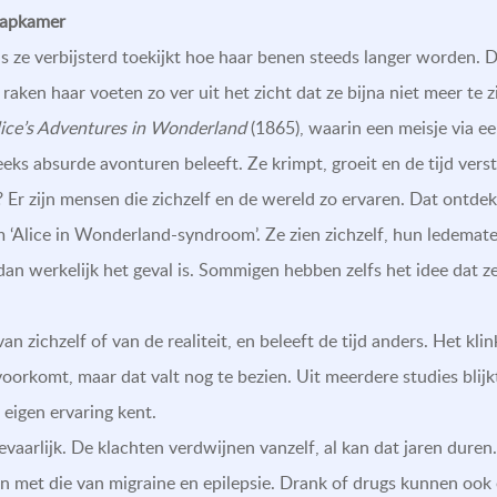
laapkamer
als ze verbijsterd toekijkt hoe haar benen steeds langer worden. 
ken haar voeten zo ver uit het zicht dat ze bijna niet meer te zi
ice’s Adventures in Wonderland
(1865), waarin een meisje via ee
eks absurde avonturen beleeft. Ze krimpt, groeit en de tijd verst
? Er zijn mensen die zichzelf en de wereld zo ervaren. Dat ontde
 ‘Alice in Wonderland-syndroom’. Ze zien zichzelf, hun ledematen
 dan werkelijk het geval is. Sommigen hebben zelfs het idee dat 
 zichzelf of van de realiteit, en beleeft de tijd anders. Het kli
voorkomt, maar dat valt nog te bezien. Uit meerdere studies blijk
eigen ervaring kent.
evaarlijk. De klachten verdwijnen vanzelf, al kan dat jaren duren
met die van migraine en epilepsie. Drank of drugs kunnen ook e