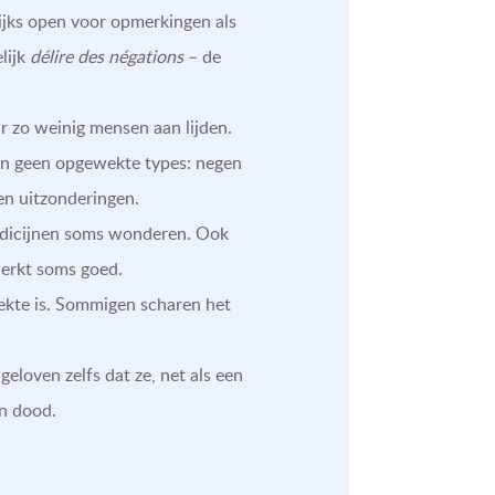
ijks open voor opmerkingen als
lijk
délire des négations
– de
r zo weinig mensen aan lijden.
zijn geen opgewekte types: negen
en uitzonderingen.
medicijnen soms wonderen. Ook
werkt soms goed.
iekte is. Sommigen scharen het
loven zelfs dat ze, net als een
en dood.