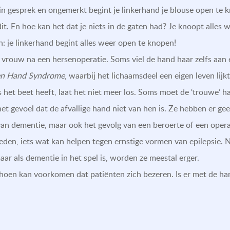
 in gesprek en ongemerkt begint je linkerhand je blouse open te 
dit. En hoe kan het dat je niets in de gaten had? Je knoopt alles 
n: je linkerhand begint alles weer open te knopen!
ouw na een hersenoperatie. Soms viel de hand haar zelfs aan en
en Hand Syndrome
, waarbij het lichaamsdeel een eigen leven lijkt 
als het beet heeft, laat het niet meer los. Soms moet de ‘trouwe’
t gevoel dat de afvallige hand niet van hen is. Ze hebben er gee
 van dementie, maar ook het gevolg van een beroerte of een opera
en, iets wat kan helpen tegen ernstige vormen van epilepsie. 
aar als dementie in het spel is, worden ze meestal erger.
en kan voorkomen dat patiënten zich bezeren. Is er met de han