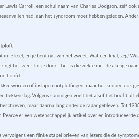
ver Lewis Carroll, een schuilnaam van Charles Dodgson, zelf ook
neaanvallen had, aan het syndroom moet hebben geleden. Anders 
tploft
lopt in je keel, en je bent nat van het zweet. Wat een knal, zeg! 
ringt het weer tot je door... het is die ziekte met de akelige naam, 
end hoofd.
kker worden of inslapen ontploffingen, maar het kunnen ook ge
een bekkenslag. Volgens sommigen voelt het alsof het hoofd uit el
beschreven, maar daarna lang onder de radar gebleven. Tot 1988,
n Pearce er een wetenschappelijk artikel over en introduceerde
ce vervolgens een flinke stapel brieven van lezers die de sympt