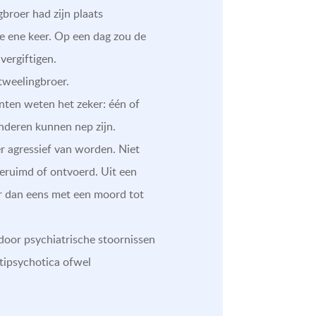
broer had zijn plaats
ie ene keer. Op een dag zou de
vergiftigen.
tweelingbroer.
nten weten het zeker: één of
inderen kunnen nep zijn.
er agressief van worden. Niet
geruimd of ontvoerd. Uit een
er dan eens met een moord tot
door psychiatrische stoornissen
ntipsychotica ofwel