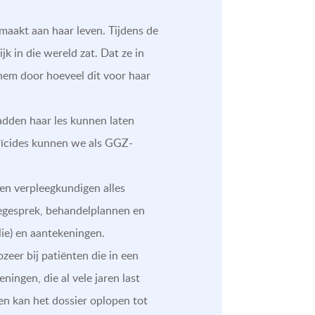
emaakt aan haar leven. Tijdens de
k in die wereld zat. Dat ze in
 hem door hoeveel dit voor haar
adden haar les kunnen laten
suïcides kunnen we als GGZ-
 en verpleegkundigen alles
kegesprek, behandelplannen en
lie) en aantekeningen.
ozeer bij patiënten die in een
ingen, die al vele jaren last
en kan het dossier oplopen tot