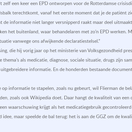
t zelf een keer een EPD ontworpen voor de Rotterdamse crisisdi
jdsbalk terechtkomt, vanaf het eerste moment dat je de patiënt zie
t de informatie niet langer versnipperd raakt maar deel uitmaak
ijken het buitenland, waar behandelaren met zo’n EPD werken. Ma
tuatie vanwege ons afwijkende declaratiestelsel.”
ing, die hij vorig jaar op het ministerie van Volksgezondheid pr
 thema’s als medicatie, diagnose, sociale situatie, drugs zijn sa
 uitgebreidere informatie. En de honderden bestaande document
op informatie te stapelen, zoals nu gebeurt, wil Flierman de be
den, zoals ook Wikipedia doet. Daar hangt de kwaliteit van een 
 een waarschuwing krijgt als het medicatiegebruik gecontroleer
 idee, maar speelde de bal terug: het is aan de GGZ om de kwalit