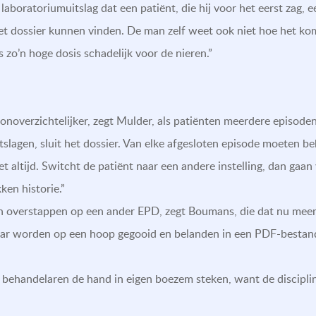
laboratoriumuitslag dat een patiënt, die hij voor het eerst zag, e
 het dossier kunnen vinden. De man zelf weet ook niet hoe het komt
 zo’n hoge dosis schadelijk voor de nieren.”
noverzichtelijker, zegt Mulder, als patiënten meerdere episode
ntslagen, sluit het dossier. Van elke afgesloten episode moeten 
t altijd. Switcht de patiënt naar een andere instelling, dan gaa
ken historie.”
gen overstappen op een ander EPD, zegt Boumans, die dat nu meem
aar worden op een hoop gegooid en belanden in een PDF-bestan
 behandelaren de hand in eigen boezem steken, want de disciplin