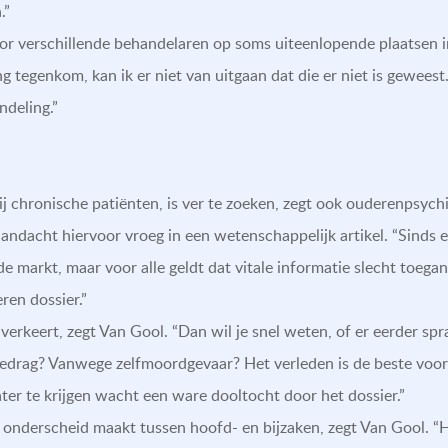
.”
oor verschillende behandelaren op soms uiteenlopende plaatsen 
g tegenkom, kan ik er niet van uitgaan dat die er niet is geweest. 
ndeling.”
 bij chronische patiënten, is ver te zoeken, zegt ook ouderenpsyc
aandacht hiervoor vroeg in een wetenschappelijk artikel. “Sinds e
 markt, maar voor alle geldt dat vitale informatie slecht toegank
ren dossier.”
is verkeert, zegt Van Gool. “Dan wil je snel weten, of er eerde
edrag? Vanwege zelfmoordgevaar? Het verleden is de beste voor
r te krijgen wacht een ware dooltocht door het dossier.”
nderscheid maakt tussen hoofd- en bijzaken, zegt Van Gool. “H