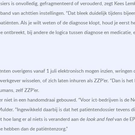
siers is onvolledig, gefragmenteerd of verouderd, zegt Kees Lemk
and van achttien instellingen. “Dat bleek duidelijk tijdens bi
atiënten. Als je wilt weten of de diagnose klopt, houd je eerst he
fie ontbreekt, bij andere de logica tussen diagnose en medicatie, 
ënten overigens vanaf 1 juli elektronisch mogen inzien, wringen d
erkgever wisselen, of zich laten inhuren als ZZP’er. “Dan is het be
umans, zelf ZZP’er.
ter niet in een handomdraai gebouwd. “Voor ict-bedrijven is de 
 Mulder. “Ingewikkeld daarbij is dat het patiëntendossier tevens d
iet hoe lang er al niets is veranderd aan de
look and feel
van de EPD
te hebben dan de patiëntenzorg.”