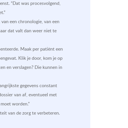
enst. “Dat was procesvolgend,
t.”
t van een chronologie, van een
ar dat valt dan weer niet te
esenteerde. Maak per patiënt een
mengevat. Klik je door, kom je op
en en verslagen? Die kunnen in
langrijkste gegevens constant
dossier van af, eventueel met
d moet worden.”
eit van de zorg te verbeteren.