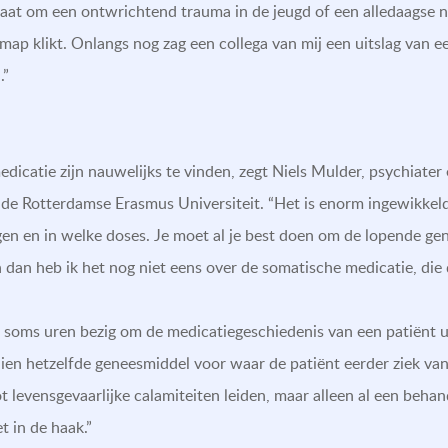
gaat om een ontwrichtend trauma in de jeugd of een alledaagse noti
 map klikt. Onlangs nog zag een collega van mij een uitslag van 
.”
icatie zijn nauwelijks te vinden, zegt Niels Mulder, psychiater
 de Rotterdamse Erasmus Universiteit. “Het is enorm ingewikkel
gen en in welke doses. Je moet al je best doen om de lopende gen
n dan heb ik het nog niet eens over de somatische medicatie, die 
 soms uren bezig om de medicatiegeschiedenis van een patiënt ui
chien hetzelfde geneesmiddel voor waar de patiënt eerder ziek v
t levensgevaarlijke calamiteiten leiden, maar alleen al een behan
et in de haak.”