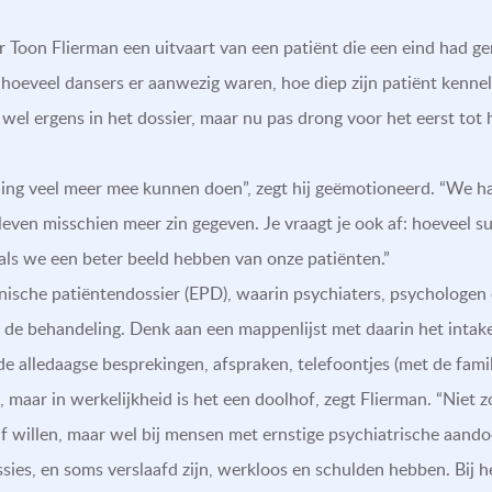
r Toon Flierman een uitvaart van een patiënt die een eind had g
oeveel dansers er aanwezig waren, hoe diep zijn patiënt kennelij
wel ergens in het dossier, maar nu pas drong voor het eerst tot
ing veel meer mee kunnen doen”, zegt hij geëmotioneerd. “We h
leven misschien meer zin gegeven. Je vraagt je ook af: hoeveel 
 als we een beter beeld hebben van onze patiënten.”
ronische patiëntendossier (EPD), waarin psychiaters, psychologen
 de behandeling. Denk aan een mappenlijst met daarin het inta
e alledaagse besprekingen, afspraken, telefoontjes (met de fami
l, maar in werkelijkheid is het een doolhof, zegt Flierman. “Niet z
 willen, maar wel bij mensen met ernstige psychiatrische aandoen
ies, en soms verslaafd zijn, werkloos en schulden hebben. Bij h