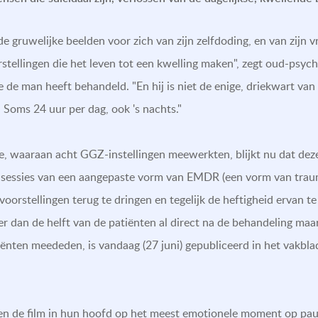
 de gruwelijke beelden voor zich van zijn zelfdoding, en van zijn
orstellingen die het leven tot een kwelling maken", zegt oud-psyc
de man heeft behandeld. "En hij is niet de enige, driekwart van
n. Soms 24 uur per dag, ook 's nachts."
e, waaraan acht GGZ-instellingen meewerkten, blijkt nu dat dez
 sessies van een aangepaste vorm van EMDR (een vorm van traum
oorstellingen terug te dringen en tegelijk de heftigheid ervan 
r dan de helft van de patiënten al direct na de behandeling maa
iënten meededen, is vandaag (27 juni) gepubliceerd in het vakbl
en de film in hun hoofd op het meest emotionele moment op pauze