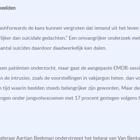
beelden
shforwards de kans kunnen vergroten dat iemand uit het leven s
lijker dan suïcidale gedachten." Een omvangrijker onderzoek met
aantal suïcides daardoor daadwerkelijk kan dalen.
sen patiënten onderzocht, maar gaat de aangepaste EMDR-sessies
van de intrusies, zoals de voorstellingen in vakjargon heten, dan
en tijd waarin beelden steeds belangrijker zijn geworden. Maar d
odingen onder jongvolwassenen met 17 procent gestegen volgens 
eraar Aartjan Beekman onderstreept het belang van Van Bentums