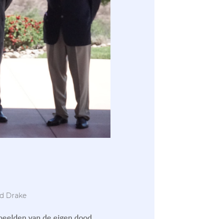
ake
 beelden van de eigen dood.