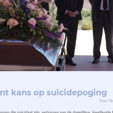
nt kans op suïcidepoging
uni 2024 Foto Ted Dr
en die suïcidaal zijn, verlossen van de dagelijkse, kwellende