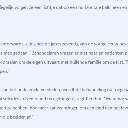
Tegelijk volgen ze een lichtje dat op een horizontale balk heen en
shforwards' zijn sinds de jaren zeventig van de vorige eeuw bek
ets mee gedaan. "Behandelaren vragen er niet naar en patiënten p
k draaien om de eigen uitvaart met huilende familie om de kist. Te
pen."
ie aan het onderzoek meededen, wordt de behandeling nu toegepas
al suïcides in Nederland terugdringen", zegt Kerkhof. "Want we 
gen ze hebben, hoe meer aanvechtingen om een eind aan het leve
n die beelden af."