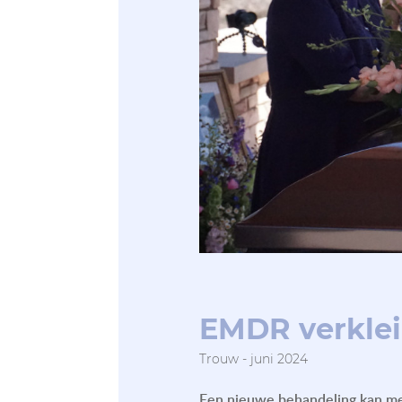
EMDR verklei
Trouw - j
Een nieuwe behandeling kan mens