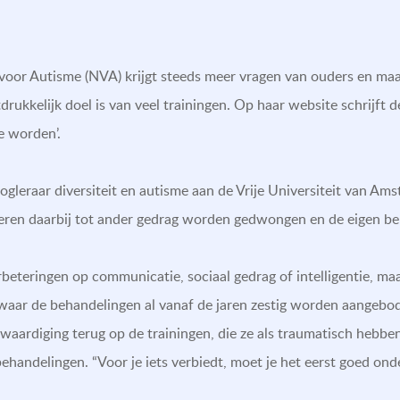
oor Autisme (NVA) krijgt steeds meer vragen van ouders en maak
rukkelijk doel is van veel trainingen. Op haar website schrijft d
e worden’.
gleraar diversiteit en autisme aan de Vrije Universiteit van Am
deren daarbij tot ander gedrag worden gedwongen en de eigen b
rbeteringen op communicatie, sociaal gedrag of intelligentie, ma
 waar de behandelingen al vanaf de jaren zestig worden aangebod
aardiging terug op de trainingen, die ze als traumatisch hebben
ehandelingen. “Voor je iets verbiedt, moet je het eerst goed ond