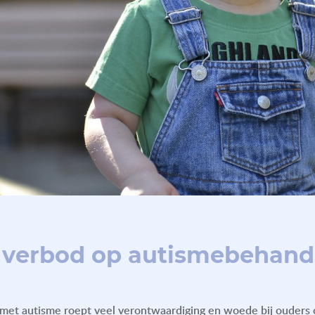
 verbod op autismebehand
met autisme roept veel verontwaardiging en woede bij ouders o