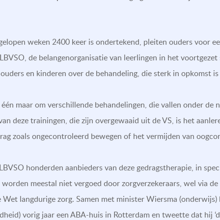
e afgelopen weken 2400 keer is ondertekend, pleiten ouders voor 
LBVSO, de belangenorganisatie van leerlingen in het voortgezet 
ouders en kinderen over de behandeling, die sterk in opkomst is
 één maar om verschillende behandelingen, die vallen onder de
an deze trainingen, die zijn overgewaaid uit de VS, is het aanle
edrag zoals ongecontroleerd bewegen of het vermijden van oogco
t LBVSO honderden aanbieders van deze gedragstherapie, in speci
worden meestal niet vergoed door zorgverzekeraars, wel via de
Wet langdurige zorg. Samen met minister Wiersma (onderwijs) b
heid) vorig jaar een ABA-huis in Rotterdam en tweette dat hij ‘