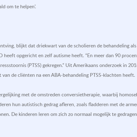
ald om te helpen’.
tving, blijkt dat driekwart van de scholieren de behandeling als
SO heeft opgericht en zelf autisme heeft. “En meer dan 90 procen
tressstoornis (PTSS) gekregen.” Uit Amerikaans onderzoek in 2
nt van de cliënten na een ABA-behandeling PTSS-klachten heeft.
rgelijking met de omstreden conversietherapie, waarbij homoseks
en hun autistisch gedrag afleren, zoals fladderen met de armen 
lonen. De kinderen leren om zich zo normaal mogelijk te gedragen