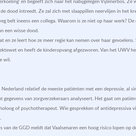
erkoeling’ en begeeft zich naar het nabijgelegen Vijlenerbos. Ze w
e dood intreedt. Ze zal zich met slaappillen neervlijen in het 
g belt ineens een collega. Waarom is ze niet op haar werk? De 
van een wisse dood.
 en ze leert hoe ze meer regie kan nemen over haar gevoelens. Si
ziektewet en heeft de kinderopvang afgezworen. Van het UWV heef
e wil.
 Nederland relatief de meeste patiënten met een depressie, al sind
t gegevens van zorgverzekeraars analyseert. Het gaat om patiënt
choloog of psychotherapeut. Wie gesprekken of antidepressiva vi
.
 van de GGD meldt dat Vaalsenaren een hoog risico lopen op dep