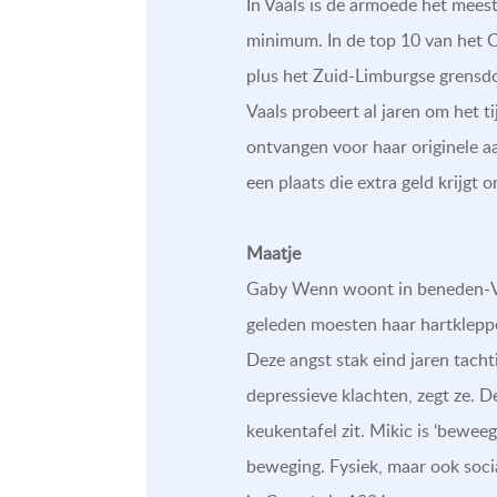
In Vaals is de armoede het mees
minimum. In de top 10 van het CB
plus het Zuid-Limburgse grensd
Vaals probeert al jaren om het ti
ontvangen voor haar originele a
een plaats die extra geld krijg
Maatje
Gaby Wenn woont in beneden-Va
geleden moesten haar hartklepp
Deze angst stak eind jaren tach
depressieve klachten, zegt ze. 
keukentafel zit. Mikic is ‘bewee
beweging. Fysiek, maar ook soci