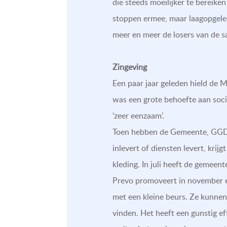
die steeds moeilijker te bereiken
stoppen ermee, maar laagopgelei
meer en meer de losers van de 
Zingeving
Een paar jaar geleden hield de 
was een grote behoefte aan soc
‘zeer eenzaam’.
Toen hebben de Gemeente, GGD en
inlevert of diensten levert, kri
kleding. In juli heeft de gemeent
Prevo promoveert in november en
met een kleine beurs. Ze kunnen 
vinden. Het heeft een gunstig ef