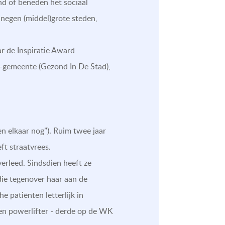
nd of beneden het sociaal
 negen (middel)grote steden,
ar de Inspiratie Award
S-gemeente (Gezond In De Stad),
elkaar nog”). Ruim twee jaar
t straatvrees.
erleed. Sindsdien heeft ze
die tegenover haar aan de
 patiënten letterlijk in
 en powerlifter - derde op de WK