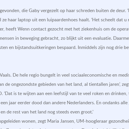
evonden, die Gaby vergezelt op haar schreden buiten de deur. ‘M
jl ze haar laptop uit een luipaardenhoes haalt. ‘Het scheelt dat 
er, heeft Wenn contact gezocht met het ziekenhuis om de operati
g mensen in beweging gebracht, zo blijkt uit een evaluatie. Daar
en en bijstandsuitkeringen bespaard. Inmiddels zijn nog drie 
 Vaals. De hele regio bungelt in veel sociaaleconomische en medi
an de ongezondste gebieden van het land, al tientallen jaren’, z
 ‘Dat is te wijten aan een leefstijl van te veel roken en drinken, 
een jaar eerder dood dan andere Nederlanders. En ondanks alle
en de rest van het land nog steeds even groot.’
opgeleiden wonen, zegt Maria Jansen, UM-hoogleraar gezondheids