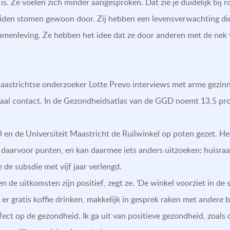
 is. Ze voelen zich minder aangesproken. Dat zie je duidelijk bij
den stomen gewoon door. Zij hebben een levensverwachting die ze
samenleving. Ze hebben het idee dat ze door anderen met de nek
Maastrichtse onderzoeker Lotte Prevo interviews met arme gezinn
iaal contact. In de Gezondheidsatlas van de GGD noemt 13,5 pro
 de Universiteit Maastricht de Ruilwinkel op poten gezet. Het 
jgt daarvoor punten, en kan daarmee iets anders uitzoeken: huisraa
e de subsdie met vijf jaar verlengd.
 de uitkomsten zijn positief, zegt ze. ‘De winkel voorziet in de
er gratis koffie drinken, makkelijk in gesprek raken met andere 
fect op de gezondheid. Ik ga uit van positieve gezondheid, zoals 