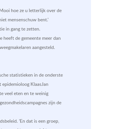
ooi hoe ze u letterlijk over de
u niet mensenschuw bent.’
e in gang te zetten.
mee heeft de gemeente meer dan
beweegmakelaren aangesteld.
sche statistieken in de onderste
egt epidemioloog KlaasJan
te veel eten en te weinig
 gezondheidscampagnes zijn de
beleid. ‘En dat is een groep,