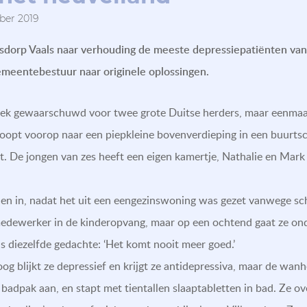
ber 2019
ensdorp Vaals naar verhouding de meeste depressiepatiënten va
emeentebestuur naar originele oplossingen.
ek gewaarschuwd voor twee grote Duitse herders, maar eenmaal 
 loopt voorop naar een piepkleine bovenverdieping in een buurts
t. De jongen van zes heeft een eigen kamertje, Nathalie en Mark
eden in, nadat het uit een eengezinswoning was gezet vanwege sch
edewerker in de kinderopvang, maar op een ochtend gaat ze ond
eds diezelfde gedachte: ‘Het komt nooit meer goed.’
 blijkt ze depressief en krijgt ze antidepressiva, maar de wanh
 badpak aan, en stapt met tientallen slaaptabletten in bad. Ze ov