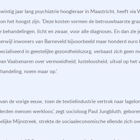
wintig jaar lang psychiatrie hoogleraar in Maastricht, heeft via 
on het hoogst zijn. ‘Deze kosten vormen de betrouwbaarste graadm
e behandelingen, licht en zwaar, voor alle diagnoses. En dan zie 
 terwijl inwoners van Barneveld bijvoorbeeld maar honderd euro k
cialiseerd in geestelijke gezondheidszorg, verbaast zich geen m
an Vaalsenaren over vermoeidheid, lusteloosheid, uitval op het we
handeling, noem maar op.’
g van de vorige eeuw, toen de textielindustrie vertrok naar lage
nderden mensen werkloos’, zegt socioloog Paul Jungbluth, geboren 
elijke Mijnstreek, strekte de sociaaleconomische ellende zich ove