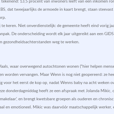
t tekenend: 13,5 procent van inwoners leeft van een inkomen ro
S, dat tweejaarlijks de armoede in kaart brengt, staan steevast
orp.
j te keren. Niet onverdienstelijk: de gemeente heeft eind vorig ja
anpak. De onderscheiding wordt elk jaar uitgereikt aan een GID
t om gezondheidsachterstanden weg te werken.
als, waar overwegend autochtonen wonen (“hier helpen mensen 
en worden vervangen. Maar Wenn is nog niet geopereerd: ze heef
tig voor het eerst de kop op, nadat Wenns baby na acht weken ov
Deze donderdagmiddag heeft ze een afspraak met Jolanda Mikic, 
gmakelaar’, en brengt kwetsbare groepen als ouderen en chronische
aal en emotioneel. Mikic was daarvóór maatschappelijk werker,