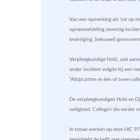
Van een opmerking als 'rot op me
opnameafdeling zeventig inciden
bedreiging, (seksueel) grensover
Verpleegkundige Hobi, ook aanwez
ander incident volgde hij een re
"Altijd zitten er één of twee col
De verpleegkundigen Hobi en Dj
veiligheid. Collega’s die eerder
In totaal werken op deze HIC 97
gemiddeld de helft met stemmen 