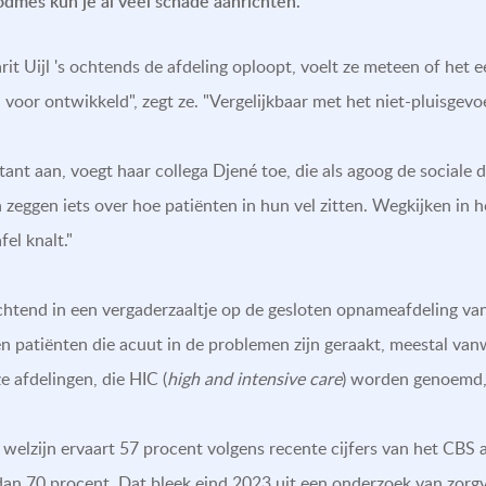
dmes kun je al veel schade aanrichten.”
rit Uijl 's ochtends de afdeling oploopt, voelt ze meteen of het 
 voor ontwikkeld", zegt ze. "Vergelijkbaar met het niet-pluisgevoe
ant aan, voegt haar collega Djené toe, die als agoog de sociale
n zeggen iets over hoe patiënten in hun vel zitten. Wegkijken in 
fel knalt."
ochtend in een vergaderzaaltje op de gesloten opnameafdeling va
ven patiënten die acuut in de problemen zijn geraakt, meestal v
e afdelingen, die HIC (
high and intensive care
) worden genoemd,
welzijn ervaart 57 procent volgens recente cijfers van het CBS 
dan 70 procent. Dat bleek eind 2023 uit een onderzoek van zorgv