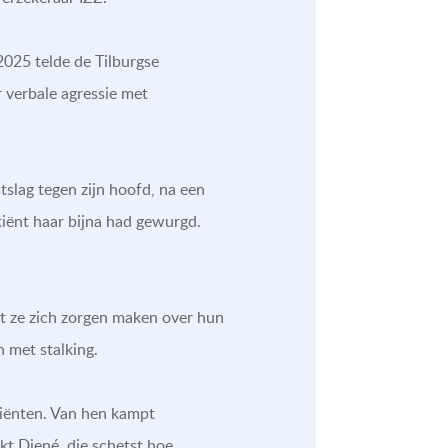
2025 telde de Tilburgse
 verbale agressie met
tslag tegen zijn hoofd, na een
tiënt haar bijna had gewurgd.
t ze zich zorgen maken over hun
en met stalking.
tiënten. Van hen kampt
kt Djené, die schetst hoe