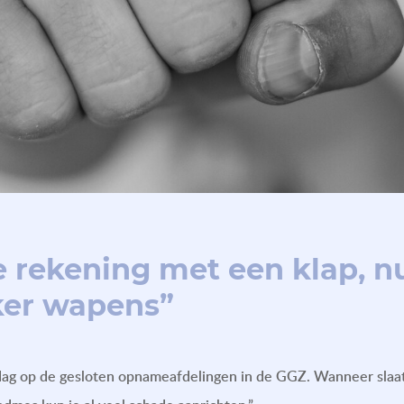
je rekening met een klap, 
ker wapens”
 dag op de gesloten opnameafdelingen in de GGZ. Wanneer slaat