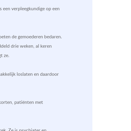
ls een verpleegkundige op een
moeten de gemoederen bedaren.
ddeld drie weken, al keren
t ze.
makkelijk loslaten en daardoor
orten, patiënten met
ek. Ze is psychiater en