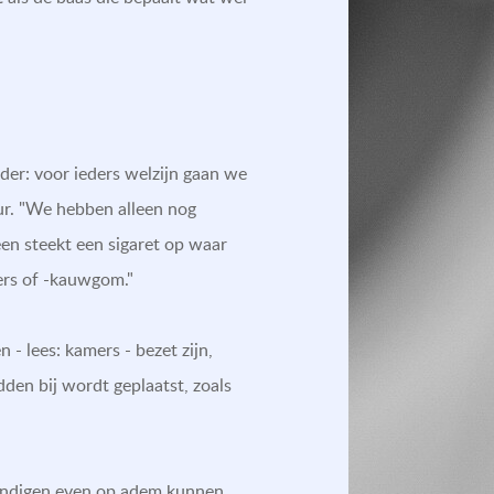
nder: voor ieders welzijn gaan we
ur. "We hebben alleen nog
een steekt een sigaret op waar
ters of -kauwgom."
- lees: kamers - bezet zijn,
dden bij wordt geplaatst, zoals
egkundigen even op adem kunnen