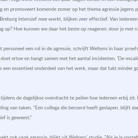
rg en promoveert komende zomer op het thema agressie jegens p
Breburg intensief mee werkt, blijken zeer effectief. Van iedere
g op? Hoe kunnen we daar het beste op reageren: door je met rust
 personeel een rol in de agressie, schrijft Weltens in haar proef
oet ertoe en hangt samen met het aantal incidenten. 'De-escal
 is een essentieel onderdeel van het werk, maar dat lukt minder go
jdens de dagelijkse overdracht te peilen hoe iedereen erbij zit
ing van taken. "Een collega die beroerd heeft geslapen, blijft dan
ef is geweest."
kt ook vaak agressie, blijkt uit Weltens' studie. "Als je je opste