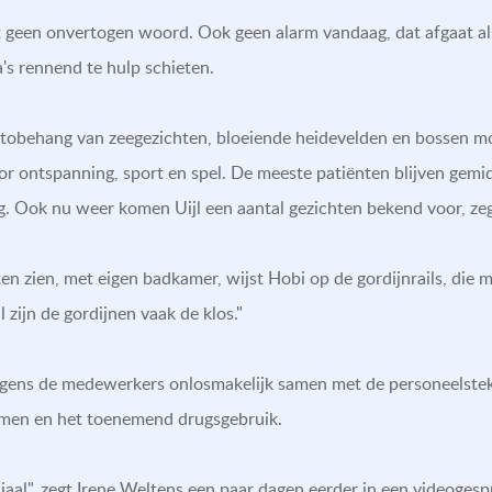
kt geen onvertogen woord. Ook geen alarm vandaag, dat afgaat a
s rennend te hulp schieten.
tobehang van zeegezichten, bloeiende heidevelden en bossen 
or ontspanning, sport en spel. De meeste patiënten blijven gemi
 Ook nu weer komen Uijl een aantal gezichten bekend voor, zeg
ten zien, met eigen badkamer, wijst Hobi op de gordijnrails, die 
 zijn de gordijnen vaak de klos."
lgens de medewerkers onlosmakelijk samen met de personeelstek
emen en het toenemend drugsgebruik.
iaal", zegt Irene Weltens een paar dagen eerder in een videogespr