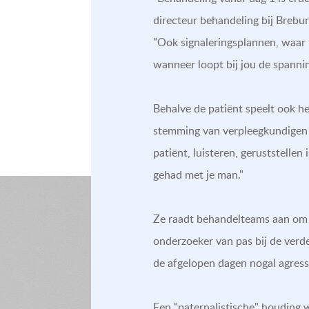
directeur behandeling bij Brebu
"Ook signaleringsplannen, waar 
wanneer loopt bij jou de spannin
Behalve de patiënt speelt ook het
stemming van verpleegkundigen d
patiënt, luisteren, geruststellen
gehad met je man."
Ze raadt behandelteams aan om ti
onderzoeker van pas bij de verdel
de afgelopen dagen nogal agressi
Een "paternalistische" houding we