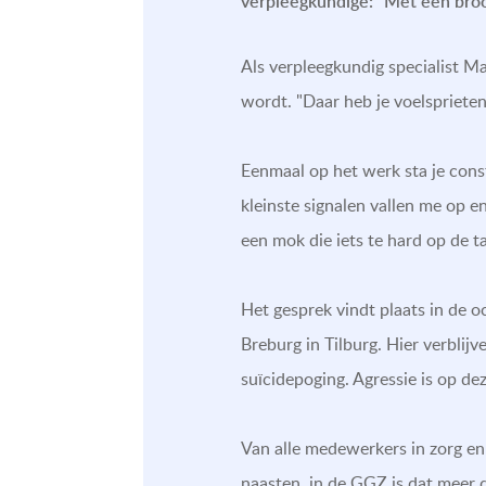
verpleegkundige: “Met een broo
Als verpleegkundig specialist Ma
wordt. "Daar heb je voelsprieten
Eenmaal op het werk sta je const
kleinste signalen vallen me op e
een mok die iets te hard op de ta
Het gesprek vindt plaats in de 
Breburg in Tilburg. Hier verblij
suïcidepoging. Agressie is op dez
Van alle medewerkers in zorg en 
naasten, in de GGZ is dat meer 