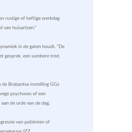
een rustige of heftige werkdag
l van huisartsen."
 dynamiek in de gaten houdt. "De
het gesprek, een sombere tred,
n de Brabantse instelling GGz
anwege psychoses of een
 aan de orde van de dag.
agressie van patiënten of
erzekeraar IZZ.