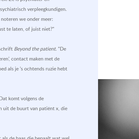
sychiatrisch verpleegkundigen.
en noteren we onder meer:
 te laten, of juist niet?"
schrift
Beyond the patient
. "De
eren', contact maken met de
ed als je 's ochtends ruzie hebt
. Dat komt volgens de
 uit de buurt van patiënt x, die
lt als de baas die bepaalt wat wel