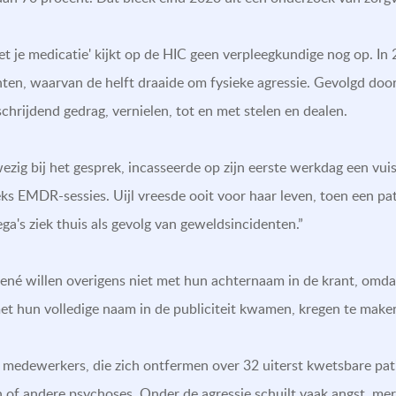
t je medicatie' kijkt op de HIC geen verpleegkundige nog op. In 
ten, waarvan de helft draaide om fysieke agressie. Gevolgd door
schrijdend gedrag, vernielen, tot en met stelen en dealen.
ig bij het gesprek, incasseerde op zijn eerste werkdag een vuis
eks EMDR-sessies. Uijl vreesde ooit voor haar leven, toen een pa
lega's ziek thuis als gevolg van geweldsincidenten.”
ené willen overigens niet met hun achternaam in de krant, omda
 met hun volledige naam in de publiciteit kwamen, kregen te mak
 medewerkers, die zich ontfermen over 32 uiterst kwetsbare pa
of andere psychoses. Onder de agressie schuilt vaak angst, mer