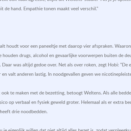
uit de hand. Empathie tonen maakt veel verschil."
ng halt houdt voor een paneeltje met daarop vier afspraken. Waaro
e houden drugs, alcohol en gevaarlijke voorwerpen buiten de de
 Daar was altijd gedoe over. Net als over roken, zegt Hobi: "De 
r en valt anderen lastig. In noodgevallen geven we nicotinepleis
ook te maken met de bezetting, betoogt Weltens. Als alle bedden 
isico op verbaal en fysiek geweld groter. Helemaal als er extra be
 heeft drie noodbedden.
 je eigenlijk willen dat niet altijd alles bezet is, zodat verple