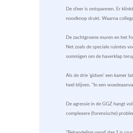
De sfeer is ontspannen. Er klin
noodknop drukt. Waarna collega'
De zachtgroene muren en het fo
Net zoals de speciale ruimtes vo
sommigen om de haverklap terug.
Als de drie 'gidsen' een kamer la
heel blijven. "In een woedeaanval
De agressie in de GGZ hangt vo
complexere (forensische) probl
"Behandeling vanaf dag 1 is cruc